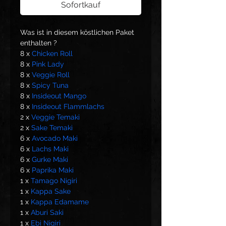
Sofortkauf
Was ist in diesem köstlichen Paket 
enthalten ?
8 x 
Chicken Roll
8 x 
Pink Lady
8 x 
Veggie Roll
8 x 
Spicy Tuna
8 x 
Insideout Mango
8 x 
Insideout Flammlachs
2 x 
Veggie Temaki
2 x 
Sake Temaki
6 x 
Avocado Maki
6 x 
Lachs Maki
6 x 
Gurke Maki
6 x 
Paprika Maki
1 x 
Tamago Nigiri
1 x 
Kappa Sake
1 x 
Kappa Edamame
1 x 
Aburi Saki
1 x 
Ebi Nigiri